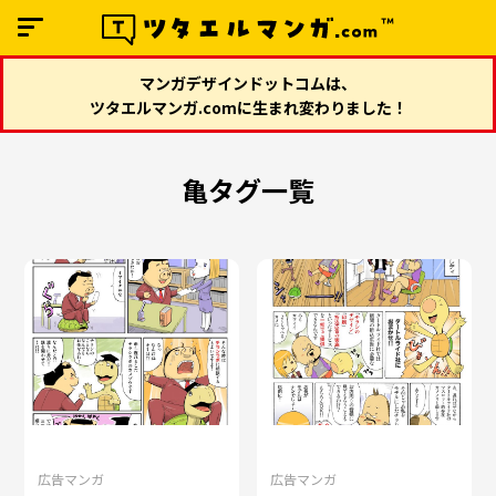
マンガデザインドットコムは、
ツタエルマンガ.comに生まれ変わりました！
亀タグ一覧
広告マンガ
広告マンガ